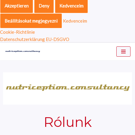
Akzeptieren
Deny
Kedvenceim
Beállításokat megjegyezni
Kedvenceim
Cookie-Richtlinie
Datenschutzerklärung EU-DSGVO
Skip
to
content
Rólunk