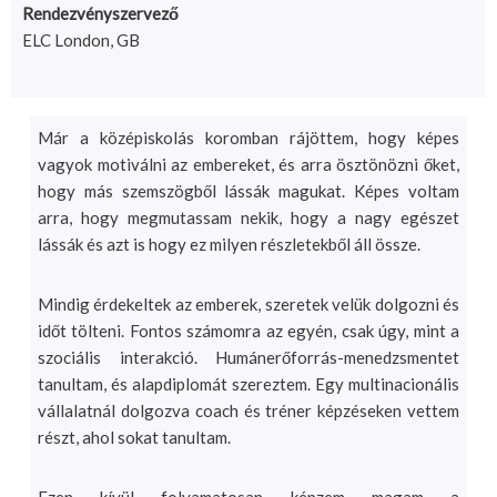
Rendezvényszervező
ELC London, GB
Már a középiskolás koromban rájöttem, hogy képes
vagyok motiválni az embereket, és arra ösztönözni őket,
hogy más szemszögből lássák magukat. Képes voltam
arra, hogy megmutassam nekik, hogy a nagy egészet
lássák és azt is hogy ez milyen részletekből áll össze.
Mindig érdekeltek az emberek, szeretek velük dolgozni és
időt tölteni. Fontos számomra az egyén, csak úgy, mint a
szociális interakció. Humánerőforrás-menedzsmentet
tanultam, és alapdiplomát szereztem. Egy multinacionális
vállalatnál dolgozva coach és tréner képzéseken vettem
részt, ahol sokat tanultam.
Ezen kívül folyamatosan képzem magam a