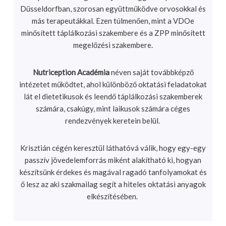
Düsseldorfban, szorosan együttműködve orvosokkal és
más terapeutákkal. Ezen túlmenően, mint a VDOe
minősített táplálkozási szakembere és a ZPP minősített
megelőzési szakembere.
Nutriception Académia
néven saját továbbképző
intézetet működtet, ahol különböző oktatási feladatokat
lát el dietetikusok és leendő táplálkozási szakemberek
számára, csakúgy, mint laikusok számára céges
rendezvények keretein belül.
Krisztián cégén keresztül láthatóvá válik, hogy egy-egy
passzív jövedelemforrás miként alakítható ki, hogyan
készítsünk érdekes és magával ragadó tanfolyamokat és
ő lesz az aki szakmailag segít a hiteles oktatási anyagok
elkészítésében.